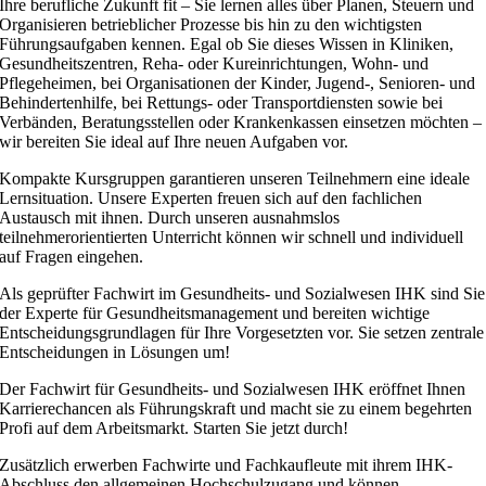
Ihre berufliche Zukunft fit – Sie lernen alles über Planen, Steuern und
Organisieren betrieblicher Prozesse bis hin zu den wichtigsten
Führungsaufgaben kennen. Egal ob Sie dieses Wissen in Kliniken,
Gesundheitszentren, Reha- oder Kureinrichtungen, Wohn- und
Pflegeheimen, bei Organisationen der Kinder, Jugend-, Senioren- und
Behindertenhilfe, bei Rettungs- oder Transportdiensten sowie bei
Verbänden, Beratungsstellen oder Krankenkassen einsetzen möchten –
wir bereiten Sie ideal auf Ihre neuen Aufgaben vor.
Kompakte Kursgruppen garantieren unseren Teilnehmern eine ideale
Lernsituation. Unsere Experten freuen sich auf den fachlichen
Austausch mit ihnen. Durch unseren ausnahmslos
teilnehmerorientierten Unterricht können wir schnell und individuell
auf Fragen eingehen.
Als geprüfter Fachwirt im Gesundheits- und Sozialwesen IHK sind Sie
der Experte für Gesundheitsmanagement und bereiten wichtige
Entscheidungsgrundlagen für Ihre Vorgesetzten vor. Sie setzen zentrale
Entscheidungen in Lösungen um!
Der Fachwirt für Gesundheits- und Sozialwesen IHK eröffnet Ihnen
Karrierechancen als Führungskraft und macht sie zu einem begehrten
Profi auf dem Arbeitsmarkt. Starten Sie jetzt durch!
Zusätzlich erwerben Fachwirte und Fachkaufleute mit ihrem IHK-
Abschluss den allgemeinen Hochschulzugang und können