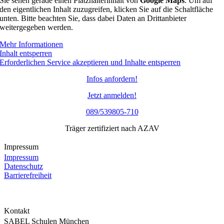
Sie sehen gerade einen Platzhalterinhalt von
Google Maps
. Um auf
den eigentlichen Inhalt zuzugreifen, klicken Sie auf die Schaltfläche
unten. Bitte beachten Sie, dass dabei Daten an Drittanbieter
weitergegeben werden.
Mehr Informationen
Inhalt entsperren
Erforderlichen Service akzeptieren und Inhalte entsperren
Infos anfordern!
Jetzt anmelden!
089/539805-710
Träger zertifiziert nach AZAV
Impressum
Impressum
Datenschutz
Barrierefreiheit
Kontakt
SABEL Schulen München