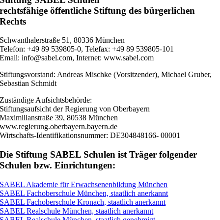
rechtsfähige öffentliche Stiftung des bürgerlichen
Rechts
Schwanthalerstraße 51, 80336 München
Telefon: +49 89 539805-0, Telefax: +49 89 539805-101
Email: info@sabel.com, Internet: www.sabel.com
Stiftungsvorstand: Andreas Mischke (Vorsitzender), Michael Gruber,
Sebastian Schmidt
Zuständige Aufsichtsbehörde:
Stiftungsaufsicht der Regierung von Oberbayern
Maximilianstraße 39, 80538 München
www.regierung.oberbayern.bayern.de
Wirtschafts-Identifikationsnummer:
DE304848166- 00001
Die Stiftung SABEL Schulen ist Träger folgender
Schulen bzw. Einrichtungen:
SABEL Akademie für Erwachsenenbildung München
SABEL Fachoberschule München, staatlich anerkannt
SABEL Fachoberschule Kronach, staatlich anerkannt
SABEL Realschule München, staatlich anerkannt
SABEL Realschule München, staatlich genehmigt