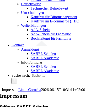
Betriebswirte
Technischer Betriebswirt
Umschulungen
Kauffrau für Büromanagement
Kauffrau im E-commerce (IHK)
Weiterbildungen
AdA-Schein
AdA-Schein für Fachwirte
Buchhaltung für Fachwirte
Kontakt
Anmeldung
SABEL Schulen
SABEL Akademie
Info-Formular
SABEL Schulen
SABEL Akademie
Suche nach:
Impressum
Linke Cornelia
2026-06-15T10:31:11+02:00
Impressum
Stiftung SABEL Schulen