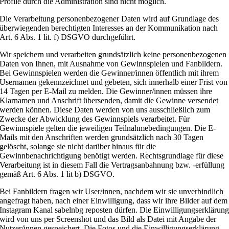
Profile durch die Administration sind nicht möglich.
Die Verarbeitung personenbezogener Daten wird auf Grundlage des
überwiegenden berechtigten Interesses an der Kommunikation nach
Art. 6 Abs. 1 lit. f) DSGVO durchgeführt.
Wir speichern und verarbeiten grundsätzlich keine personenbezogenen
Daten von Ihnen, mit Ausnahme von Gewinnspielen und Fanbildern.
Bei Gewinnspielen werden die Gewinner/innen öffentlich mit ihrem
Usernamen gekennzeichnet und gebeten, sich innerhalb einer Frist von
14 Tagen per E-Mail zu melden. Die Gewinner/innen müssen ihre
Klarnamen und Anschrift übersenden, damit die Gewinne versendet
werden können. Diese Daten werden von uns ausschließlich zum
Zwecke der Abwicklung des Gewinnspiels verarbeitet. Für
Gewinnspiele gelten die jeweiligen Teilnahmebedingungen. Die E-
Mails mit den Anschriften werden grundsätzlich nach 30 Tagen
gelöscht, solange sie nicht darüber hinaus für die
Gewinnbenachrichtigung benötigt werden. Rechtsgrundlage für diese
Verarbeitung ist in diesem Fall die Vertragsanbahnung bzw. -erfüllung
gemäß Art. 6 Abs. 1 lit b) DSGVO.
Bei Fanbildern fragen wir User/innen, nachdem wir sie unverbindlich
angefragt haben, nach einer Einwilligung, dass wir ihre Bilder auf dem
Instagram Kanal sabelnbg reposten dürfen. Die Einwilligungserklärun
wird von uns per Screenshot und das Bild als Datei mit Angabe der
Nutzer/innen gespeichert. Die Fotos und die Einwilligungserklärung