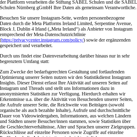
der Plattform verarbeiten die Stiftung SABEL Schulen und die SABE
Schulen Nürnberg gGmbH Ihre Daten als gemeinsam Verantwortliche.
Besuchen Sie unsere Instagram-Seite, werden personenbezogene
Daten durch die Meta Platforms Ireland Limited, Serpentine Avenue,
Block J, Dublin 4 Irland („Meta Ireland“) als Anbieter von Instagram
entsprechend der Meta-Datenschutzrichtlinie
(
https://privacycenter.instagram.com/policy/
) sowie der ergänzenden
gespeichert und verarbeitet.
Durch uns findet eine Datenverarbeitung darüber hinaus nur in sehr
begrenztem Umfang statt:
Zum Zwecke der bedarfsgerechten Gestaltung und fortlaufenden
Optimierung unserer Seiten nutzen wir den Statistikdienst Instagram
Insights. Dieser Dienst erfasst Ihre Aktivität auf unseren Seiten auf
Instagram und Threads und stellt uns Informationen dazu in
anonymisierten Statistiken zur Verfügung. Hierdurch erhalten wir
Erkenntnisse u.a. über die Aktivität von Besuchenden unserer Seiten,
die Aufrufe unserer Seite, die Reichweite von Beiträgen (sowohl
organische als auch bezahlte Inhalte), Aufrufe und durchschnittliche
Dauer von Videowiedergaben, Informationen, aus welchen Ländern
und Städten unsere Besucher/innen stammen, sowie Statistiken über
die Geschlechterverhältnisse, Alter und Sprachen unserer Zielgruppen.
Rückschlüsse auf einzelne Personen sowie Zugriffe auf einzelne