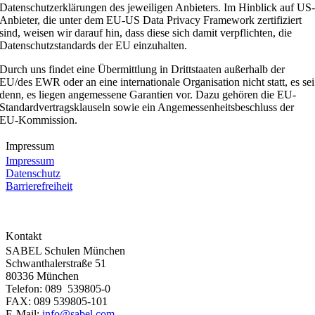
Datenschutzerklärungen des jeweiligen Anbieters. Im Hinblick auf US
Anbieter, die unter dem EU-US Data Privacy Framework zertifiziert
sind, weisen wir darauf hin, dass diese sich damit verpflichten, die
Datenschutzstandards der EU einzuhalten.
Durch uns findet eine Übermittlung in Drittstaaten außerhalb der
EU/des EWR oder an eine internationale Organisation nicht statt, es sei
denn, es liegen angemessene Garantien vor. Dazu gehören die EU-
Standardvertragsklauseln sowie ein Angemessenheitsbeschluss der
EU-Kommission.
Impressum
Impressum
Datenschutz
Barrierefreiheit
Kontakt
SABEL Schulen München
Schwanthalerstraße 51
80336 München
Telefon: 089 539805-0
FAX: 089 539805-101
E-Mail:
info@sabel.com