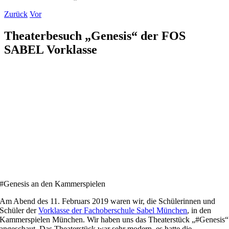
Zurück
Vor
Theaterbesuch „Genesis“ der FOS
SABEL Vorklasse
#Genesis an den Kammerspielen
Am Abend des 11. Februars 2019 waren wir, die Schülerinnen und
Schüler der
Vorklasse der Fachoberschule Sabel München
, in den
Kammerspielen München. Wir haben uns das Theaterstück „#Genesis“
angeschaut. Das Theaterstück war sehr modern, es hatte die