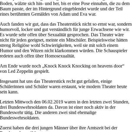
Boden, wälzte sich hin- und her, bis er eine Pose einnahm, die zu dem
Baum passte, der im Hintergrund eingeblendet wurde und der Teil
eines berühmten Gemäldes von Adam und Eva war.
Auch fanden wir gut, dass das Theaterstück nicht so ernst war, sondern
humorvoll, locker und gut verständlich für junge Erwachsene wie wir.
Es wurde sehr offen über Sexualität gesprochen. Das Theater wäre
nicht für jeden geeignet, meinte ein Mitschüler. Beispielsweise hätten
streng Religiöse wohl Schwierigkeiten, weil sie mit solch einem
Humor und den Witzen nicht klarkommen würden. Die Schauspieler
redeten auch offen über Homosexualität.
Am Ende wurde noch „Knock Knock Knocking on heavens door“
von Led Zeppelin gespielt.
Insgesamt hat uns das Theaterstück recht gut gefallen, einige
Schülerinnen und Schüler waren erstaunt, wie modern Theater heute
sein kann.
Letzten Mittwoch den 06.02.2019 waren in den letzten zwei Stunden,
drei Bundeswehrsoldaten da. Davon ist einer noch aktiv in der
Bundeswehr tätig. Die anderen zwei sind ehemalige
Bundeswehrsoldaten.
Zuerst haben die drei jungen Männer über ihre Amtszeit bei der