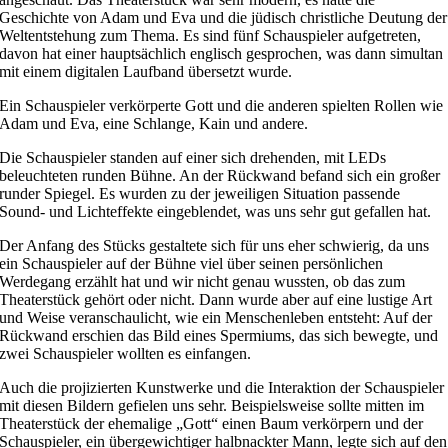
Geschichte von Adam und Eva und die jüdisch christliche Deutung der
Weltentstehung zum Thema. Es sind fünf Schauspieler aufgetreten,
davon hat einer hauptsächlich englisch gesprochen, was dann simultan
mit einem digitalen Laufband übersetzt wurde.
Ein Schauspieler verkörperte Gott und die anderen spielten Rollen wie
Adam und Eva, eine Schlange, Kain und andere.
Die Schauspieler standen auf einer sich drehenden, mit LEDs
beleuchteten runden Bühne. An der Rückwand befand sich ein großer
runder Spiegel. Es wurden zu der jeweiligen Situation passende
Sound- und Lichteffekte eingeblendet, was uns sehr gut gefallen hat.
Der Anfang des Stücks gestaltete sich für uns eher schwierig, da uns
ein Schauspieler auf der Bühne viel über seinen persönlichen
Werdegang erzählt hat und wir nicht genau wussten, ob das zum
Theaterstück gehört oder nicht. Dann wurde aber auf eine lustige Art
und Weise veranschaulicht, wie ein Menschenleben entsteht: Auf der
Rückwand erschien das Bild eines Spermiums, das sich bewegte, und
zwei Schauspieler wollten es einfangen.
Auch die projizierten Kunstwerke und die Interaktion der Schauspieler
mit diesen Bildern gefielen uns sehr. Beispielsweise sollte mitten im
Theaterstück der ehemalige „Gott“ einen Baum verkörpern und der
Schauspieler, ein übergewichtiger halbnackter Mann, legte sich auf den