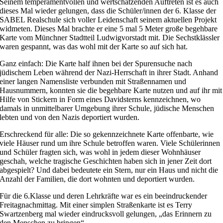
Seinem temperamentvollen und wertschätzenden Auftreten ist es auch
dieses Mal wieder gelungen, dass die Schüler/innen der 6. Klasse der
SABEL Realschule sich voller Leidenschaft seinem aktuellen Projekt
widmeten. Dieses Mal brachte er eine 5 mal 5 Meter große begehbare
Karte vom Münchner Stadtteil Ludwigvorstadt mit. Die Sechstklässler
waren gespannt, was das wohl mit der Karte so auf sich hat.
Ganz einfach: Die Karte half ihnen bei der Spurensuche nach
jüdischem Leben während der Nazi-Herrschaft in ihrer Stadt. Anhand
einer langen Namensliste verbunden mit Straßennamen und
Hausnummern, konnten sie die begehbare Karte nutzen und auf ihr mit
Hilfe von Stickern in Form eines Davidsterns kennzeichnen, wo
damals in unmittelbarer Umgebung ihrer Schule, jüdische Menschen
lebten und von den Nazis deportiert wurden.
Erschreckend für alle: Die so gekennzeichnete Karte offenbarte, wie
viele Häuser rund um ihre Schule betroffen waren. Viele Schülerinnen
und Schüler fragten sich, was wohl in jedem dieser Wohnhäuser
geschah, welche tragische Geschichten haben sich in jener Zeit dort
abgespielt? Und dabei bedeutete ein Stern, nur ein Haus und nicht die
Anzahl der Familien, die dort wohnten und deportiert wurden.
Für die 6.Klasse und deren Lehrkräfte war es ein beeindruckender
Freitagnachmittag. Mit einer simplen Straßenkarte ist es Terry
Swartzenberg mal wieder eindrucksvoll gelungen, „das Erinnern zu
den Menschen zu bringen“.