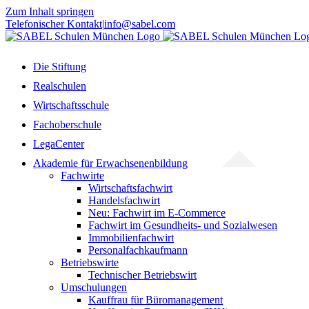
Zum Inhalt springen
Telefonischer Kontakt
|
info@sabel.com
Die Stiftung
Realschulen
Wirtschaftsschule
Fachoberschule
LegaCenter
Akademie für Erwachsenenbildung
Fachwirte
Wirtschaftsfachwirt
Handelsfachwirt
Neu: Fachwirt im E-Commerce
Fachwirt im Gesundheits- und Sozialwesen
Immobilienfachwirt
Personalfachkaufmann
Betriebswirte
Technischer Betriebswirt
Umschulungen
Kauffrau für Büromanagement