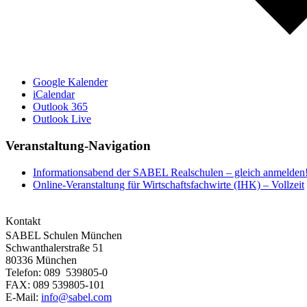
Google Kalender
iCalendar
Outlook 365
Outlook Live
Veranstaltung-Navigation
Informationsabend der SABEL Realschulen – gleich anmelden
Online-Veranstaltung für Wirtschaftsfachwirte (IHK) – Vollzeit
Kontakt
SABEL Schulen München
Schwanthalerstraße 51
80336 München
Telefon: 089 539805-0
FAX: 089 539805-101
E-Mail:
info@sabel.com