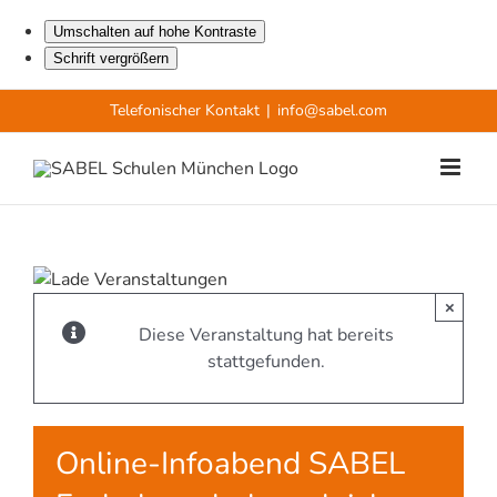
Umschalten auf hohe Kontraste
Schrift vergrößern
Zum
Telefonischer Kontakt
|
info@sabel.com
Inhalt
springen
×
Diese Veranstaltung hat bereits
stattgefunden.
Online-Infoabend SABEL