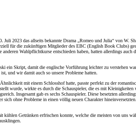
0. Juli 2023 das allseits bekannte Drama „Romeo und Julia“ von W. S
ziell für die zukünftigen Mitglieder des EBC (English Book Clubs) ge
 anderen Wahlpflichtkurse entschieden haben, hatten allerdings auch d
 ein Skript, damit die englische Vorführung leichter zu verstehen wa
 ist, und wir damit auch so unsere Probleme hatten.
hnlichkeit mit einem Schlosshof hatte, passte perfekt zu der romanti
stellt wurde, wirkte es durch die Schauspieler, die es mit Kleinigkeite
sreich. Insgesamt gab es sechs Schauspieler. Diese besetzten allerding
r sich ohne Probleme in einen völlig neuen Charakter hineinversetzten
t kühlen Getränken erfrischen konnte, welche die meisten von uns wäh
ausklingen.