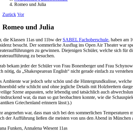
Romeo und Julia
Zurück
Vor
Romeo und Julia
r, die Klassen 11as und 11bw der
SABEL Fachoberschule
, haben am 1
sidenz besucht. Der sommerliche Ausflug ins Open Air Theater war spe
eateraufführungen zu gewinnen. Diejenigen Schüler, welche sich für die
eateraufführung zu besuchen.
rab bekam jeder der Schüler von Frau Bonenberger und Frau Schynowski
ch nötig, da „Shakespearean English“ nicht gerade einfach zu verstehen
s Ambiente war jedoch sehr schön und die Hintergrundkulisse, welche Ä
hnenbild sehr schlicht und ohne jegliche Details mit Holzbrettern darge
weilige Szene anpassten, sehr lebendig und tatsächlich auch abwechslung
eindruckend war, da man so gut beobachten konnte, wie die Schauspiele
 antiken Griechenland erinnern lässt:).)
hr angenehm war, dass man sich bei den sommerlichen Temperaturen mi
ch der Aufführung ließen die meisten von uns den Abend in München 
ana Funken, Annalena Wiesent 11as