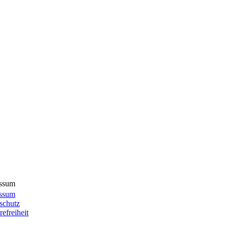
ssum
ssum
schutz
refreiheit