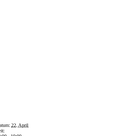
atum:
22. April
it: