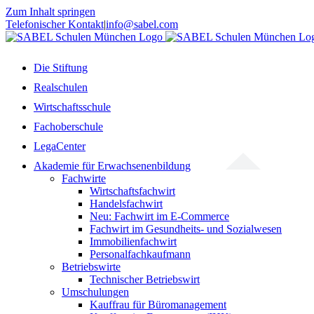
Zum Inhalt springen
Telefonischer Kontakt
|
info@sabel.com
Die Stiftung
Realschulen
Wirtschaftsschule
Fachoberschule
LegaCenter
Akademie für Erwachsenenbildung
Fachwirte
Wirtschaftsfachwirt
Handelsfachwirt
Neu: Fachwirt im E-Commerce
Fachwirt im Gesundheits- und Sozialwesen
Immobilienfachwirt
Personalfachkaufmann
Betriebswirte
Technischer Betriebswirt
Umschulungen
Kauffrau für Büromanagement