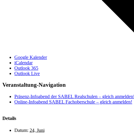
Google Kalender
iCalendar
Outlook 365
Outlook Live
Veranstaltung-Navigation
Präsenz-Infoabend der SABEL Realschulen – gleich anmelden
Online-Infoabend SABEL Fachoberschule – gleich anmelden!
Details
Datum:
24. Juni