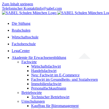
Zum Inhalt springen
Telefonischer Kontakt
|
info@sabel.com
Die Stiftung
Realschulen
Wirtschaftsschule
Fachoberschule
LegaCenter
Akademie für Erwachsenenbildung
Fachwirte
Wirtschaftsfachwirt
Handelsfachwirt
Neu: Fachwirt im E-Commerce
Fachwirt im Gesundheits- und Sozialwesen
Immobilienfachwirt
Personalfachkaufmann
Betriebswirte
Technischer Betriebswirt
Umschulungen
Kauffrau für Büromanagement