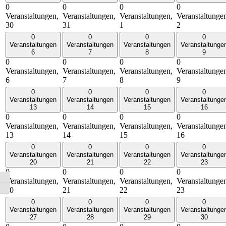
0
0
0
0
Veranstaltungen,
Veranstaltungen,
Veranstaltungen,
Veranstaltunge
30
31
1
2
0
0
0
0
Veranstaltungen
Veranstaltungen
Veranstaltungen
Veranstaltunge
6
7
8
9
0
0
0
0
Veranstaltungen,
Veranstaltungen,
Veranstaltungen,
Veranstaltunge
6
7
8
9
0
0
0
0
Veranstaltungen
Veranstaltungen
Veranstaltungen
Veranstaltunge
13
14
15
16
0
0
0
0
Veranstaltungen,
Veranstaltungen,
Veranstaltungen,
Veranstaltunge
13
14
15
16
0
0
0
0
Veranstaltungen
Veranstaltungen
Veranstaltungen
Veranstaltunge
20
21
22
23
0
0
0
0
Umschalten auf hohe Kontraste
Veranstaltungen,
Veranstaltungen,
Veranstaltungen,
Veranstaltunge
20
21
22
23
Schrift vergrößern
0
0
0
0
Veranstaltungen
Veranstaltungen
Veranstaltungen
Veranstaltunge
27
28
29
30