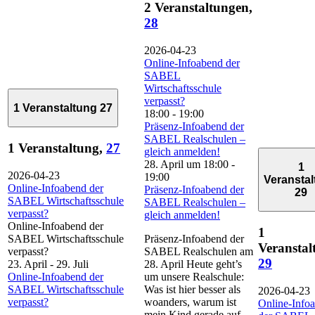
2 Veranstaltungen,
28
2026-04-23
Online-Infoabend der
SABEL
Wirtschaftsschule
verpasst?
1 Veranstaltung
27
18:00
-
19:00
Präsenz-Infoabend der
SABEL Realschulen –
1 Veranstaltung,
27
gleich anmelden!
28. April um 18:00
-
1
2026-04-23
19:00
Veransta
Online-Infoabend der
Präsenz-Infoabend der
29
SABEL Wirtschaftsschule
SABEL Realschulen –
verpasst?
gleich anmelden!
Online-Infoabend der
1
SABEL Wirtschaftsschule
Präsenz-Infoabend der
Veranstal
verpasst?
SABEL Realschulen am
29
23. April
-
29. Juli
28. April Heute geht’s
Online-Infoabend der
um unsere Realschule:
SABEL Wirtschaftsschule
Was ist hier besser als
2026-04-23
verpasst?
woanders, warum ist
Online-Info
mein Kind gerade auf