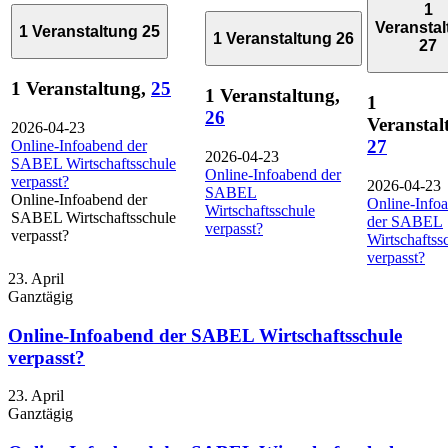
1
Veransta
1 Veranstaltung
25
1 Veranstaltung
26
27
1 Veranstaltung,
25
1 Veranstaltung,
1
26
Veranstal
2026-04-23
27
Online-Infoabend der
2026-04-23
SABEL Wirtschaftsschule
Online-Infoabend der
verpasst?
2026-04-23
SABEL
Online-Infoabend der
Online-Info
Wirtschaftsschule
SABEL Wirtschaftsschule
der SABEL
verpasst?
verpasst?
Wirtschaftss
verpasst?
23. April
Ganztägig
Online-Infoabend der SABEL Wirtschaftsschule
verpasst?
23. April
Ganztägig