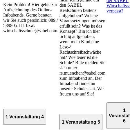
der SABEL
Kein Problem! Hier gehts zur
den SABEL
Wirtschaftss
Aufzeichnung des Online-
Realschulen bestens
verpasst?
Infoabends. Gerne beraten
aufgehoben? Welche
wir Sie auch persönlich: 089 /
Voraussetzungen müssen
539805-111 bzw.
erfüllt sein? Was ist das
wirtschaftsschule@sabel.com.
Konzept? Bin ich hier
richtig aufgehoben,
wenn mein Kind eine
Lese-/
Rechtschreibschwäche
hat? Wie teuer ist die
Schule? Bitte melden Sie
sich unter
rs.muenchen@sabel.com
zum Infoabend an. Der
Infoabend findet an
unserer Schule statt. Wir
freuen uns auf Sie!
1
Veransta
1 Veranstaltung
4
6
1 Veranstaltung
5