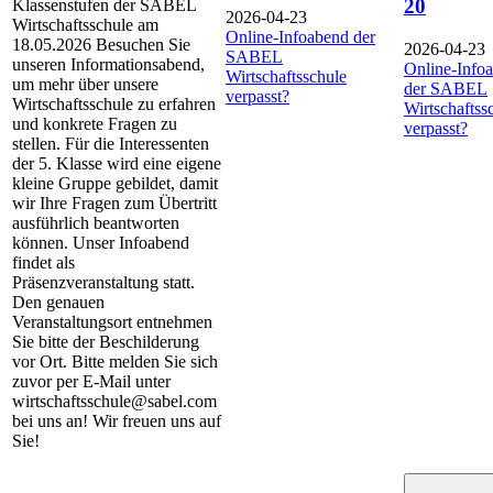
20
Klassenstufen der SABEL
2026-04-23
Wirtschaftsschule am
Online-Infoabend der
18.05.2026 Besuchen Sie
2026-04-23
SABEL
unseren Informationsabend,
Online-Info
Wirtschaftsschule
um mehr über unsere
der SABEL
verpasst?
Wirtschaftsschule zu erfahren
Wirtschaftss
und konkrete Fragen zu
verpasst?
stellen. Für die Interessenten
der 5. Klasse wird eine eigene
kleine Gruppe gebildet, damit
wir Ihre Fragen zum Übertritt
ausführlich beantworten
können. Unser Infoabend
findet als
Präsenzveranstaltung statt.
Den genauen
Veranstaltungsort entnehmen
Sie bitte der Beschilderung
vor Ort. Bitte melden Sie sich
zuvor per E-Mail unter
wirtschaftsschule@sabel.com
bei uns an! Wir freuen uns auf
Sie!