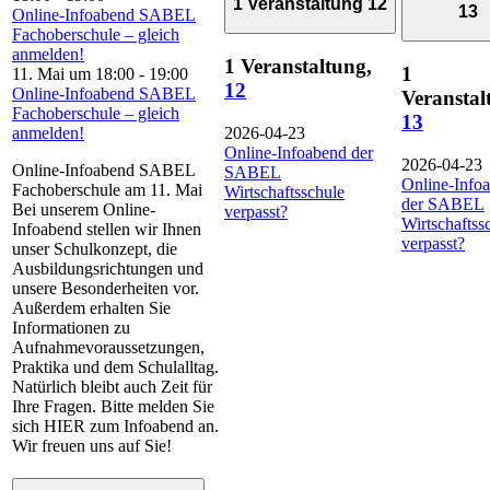
1 Veranstaltung
12
13
Online-Infoabend SABEL
Fachoberschule – gleich
anmelden!
1 Veranstaltung,
1
11. Mai um 18:00
-
19:00
12
Online-Infoabend SABEL
Veranstal
Fachoberschule – gleich
13
anmelden!
2026-04-23
Online-Infoabend der
2026-04-23
Online-Infoabend SABEL
SABEL
Online-Info
Fachoberschule am 11. Mai
Wirtschaftsschule
der SABEL
Bei unserem Online-
verpasst?
Wirtschaftss
Infoabend stellen wir Ihnen
verpasst?
unser Schulkonzept, die
Ausbildungsrichtungen und
unsere Besonderheiten vor.
Außerdem erhalten Sie
Informationen zu
Aufnahmevoraussetzungen,
Praktika und dem Schulalltag.
Natürlich bleibt auch Zeit für
Ihre Fragen. Bitte melden Sie
sich HIER zum Infoabend an.
Wir freuen uns auf Sie!