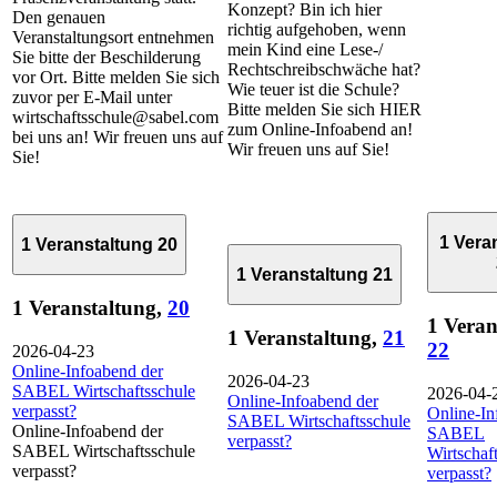
Konzept? Bin ich hier
Den genauen
richtig aufgehoben, wenn
Veranstaltungsort entnehmen
mein Kind eine Lese-/
Sie bitte der Beschilderung
Rechtschreibschwäche hat?
vor Ort. Bitte melden Sie sich
Wie teuer ist die Schule?
zuvor per E-Mail unter
Bitte melden Sie sich HIER
wirtschaftsschule@sabel.com
zum Online-Infoabend an!
bei uns an! Wir freuen uns auf
Wir freuen uns auf Sie!
Sie!
1 Vera
1 Veranstaltung
20
1 Veranstaltung
21
1 Veranstaltung,
20
1 Veran
1 Veranstaltung,
21
22
2026-04-23
Online-Infoabend der
2026-04-23
SABEL Wirtschaftsschule
2026-04-
Online-Infoabend der
verpasst?
Online-In
SABEL Wirtschaftsschule
Online-Infoabend der
SABEL
verpasst?
SABEL Wirtschaftsschule
Wirtschaf
verpasst?
verpasst?