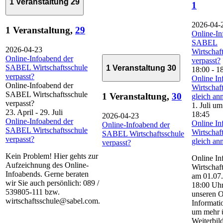
1 Veranstaltung
29
1
2026-04-
1 Veranstaltung,
29
Online-In
SABEL
2026-04-23
Wirtschaf
Online-Infoabend der
verpasst?
SABEL Wirtschaftsschule
1 Veranstaltung
30
18:00
-
1
verpasst?
Online In
Online-Infoabend der
Wirtschaf
SABEL Wirtschaftsschule
1 Veranstaltung,
30
gleich an
verpasst?
1. Juli u
23. April
-
29. Juli
18:45
2026-04-23
Online-Infoabend der
Online In
Online-Infoabend der
SABEL Wirtschaftsschule
Wirtschaf
SABEL Wirtschaftsschule
verpasst?
gleich an
verpasst?
Kein Problem! Hier gehts zur
Online In
Aufzeichnung des Online-
Wirtschaf
Infoabends. Gerne beraten
am 01.07
wir Sie auch persönlich: 089 /
18:00 Uhr
539805-111 bzw.
unseren O
wirtschaftsschule@sabel.com.
Informati
um mehr ü
Weiterbi