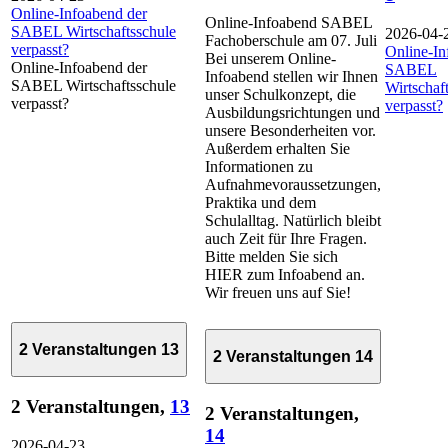
Online-Infoabend der
Online-Infoabend SABEL
SABEL Wirtschaftsschule
2026-04-
Fachoberschule am 07. Juli
verpasst?
Online-In
Bei unserem Online-
Online-Infoabend der
SABEL
Infoabend stellen wir Ihnen
SABEL Wirtschaftsschule
Wirtschaf
unser Schulkonzept, die
verpasst?
verpasst?
Ausbildungsrichtungen und
unsere Besonderheiten vor.
Außerdem erhalten Sie
Informationen zu
Aufnahmevoraussetzungen,
Praktika und dem
Schulalltag. Natürlich bleibt
auch Zeit für Ihre Fragen.
Bitte melden Sie sich
HIER zum Infoabend an.
Wir freuen uns auf Sie!
2 Veranstaltungen
13
2 Veranstaltungen
14
2 Veranstaltungen,
13
2 Veranstaltungen,
14
2026-04-23