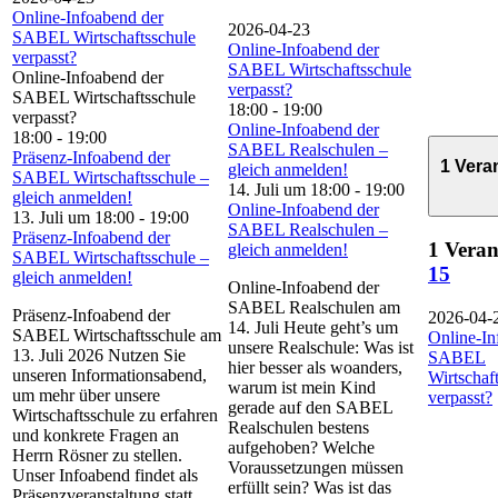
Online-Infoabend der
2026-04-23
SABEL Wirtschaftsschule
Online-Infoabend der
verpasst?
SABEL Wirtschaftsschule
Online-Infoabend der
verpasst?
SABEL Wirtschaftsschule
18:00
-
19:00
verpasst?
Online-Infoabend der
18:00
-
19:00
SABEL Realschulen –
Präsenz-Infoabend der
1 Vera
gleich anmelden!
SABEL Wirtschaftsschule –
14. Juli um 18:00
-
19:00
gleich anmelden!
Online-Infoabend der
13. Juli um 18:00
-
19:00
SABEL Realschulen –
Präsenz-Infoabend der
1 Veran
gleich anmelden!
SABEL Wirtschaftsschule –
15
gleich anmelden!
Online-Infoabend der
SABEL Realschulen am
Präsenz-Infoabend der
2026-04-
14. Juli Heute geht’s um
SABEL Wirtschaftsschule am
Online-In
unsere Realschule: Was ist
13. Juli 2026 Nutzen Sie
SABEL
hier besser als woanders,
unseren Informationsabend,
Wirtschaf
warum ist mein Kind
um mehr über unsere
verpasst?
gerade auf den SABEL
Wirtschaftsschule zu erfahren
Realschulen bestens
und konkrete Fragen an
aufgehoben? Welche
Herrn Rösner zu stellen.
Voraussetzungen müssen
Unser Infoabend findet als
erfüllt sein? Was ist das
Präsenzveranstaltung statt.