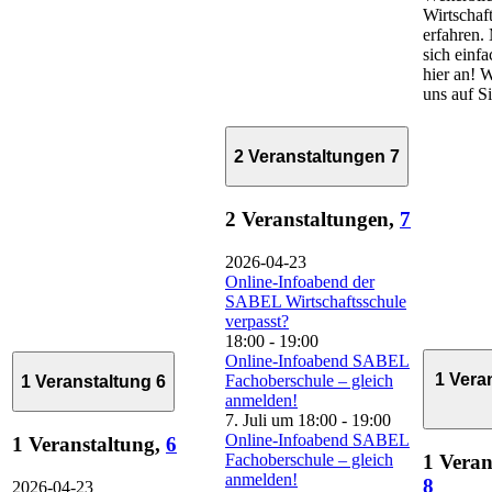
Wirtschaf
erfahren.
sich einfa
hier an! W
uns auf Si
2 Veranstaltungen
7
2 Veranstaltungen,
7
2026-04-23
Online-Infoabend der
SABEL Wirtschaftsschule
verpasst?
18:00
-
19:00
Online-Infoabend SABEL
1 Vera
Fachoberschule – gleich
1 Veranstaltung
6
anmelden!
7. Juli um 18:00
-
19:00
Online-Infoabend SABEL
1 Veranstaltung,
6
Fachoberschule – gleich
1 Veran
anmelden!
8
2026-04-23