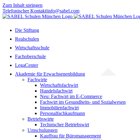
Zum Inhalt springen
Telefonischer Kontakt
|
info@sabel.com
Die Stiftung
Realschulen
Wirtschaftsschule
Fachoberschule
LegaCenter
Akademie für Erwachsenenbildung
Fachwirte
Wirtschaftsfachwirt
Handelsfachwirt
Neu: Fachwirt im E-Commerce
Fachwirt im Gesundheits- und Sozialwesen
Immobilienfachwirt
Personalfachkaufmann
Betriebswirte
Technischer Betriebswirt
Umschulungen
Kauffrau für Büromanagement