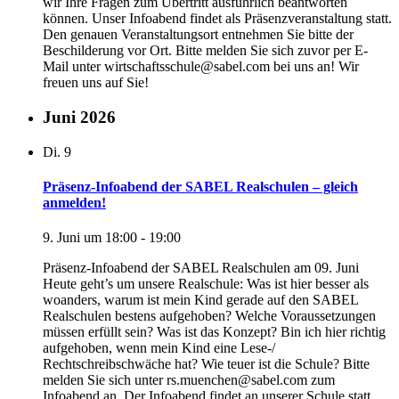
wir Ihre Fragen zum Übertritt ausführlich beantworten
können. Unser Infoabend findet als Präsenzveranstaltung statt.
Den genauen Veranstaltungsort entnehmen Sie bitte der
Beschilderung vor Ort. Bitte melden Sie sich zuvor per E-
Mail unter wirtschaftsschule@sabel.com bei uns an! Wir
freuen uns auf Sie!
Juni 2026
Di.
9
Präsenz-Infoabend der SABEL Realschulen – gleich
anmelden!
9. Juni um 18:00
-
19:00
Präsenz-Infoabend der SABEL Realschulen am 09. Juni
Heute geht’s um unsere Realschule: Was ist hier besser als
woanders, warum ist mein Kind gerade auf den SABEL
Realschulen bestens aufgehoben? Welche Voraussetzungen
müssen erfüllt sein? Was ist das Konzept? Bin ich hier richtig
aufgehoben, wenn mein Kind eine Lese-/
Rechtschreibschwäche hat? Wie teuer ist die Schule? Bitte
melden Sie sich unter rs.muenchen@sabel.com zum
Infoabend an. Der Infoabend findet an unserer Schule statt.